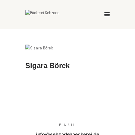
HOME
REZEPTE
DATENSCHUTZ
Sigara Börek
ÜBER UNS
E-MAIL
info@sehzadebaeckerei.de